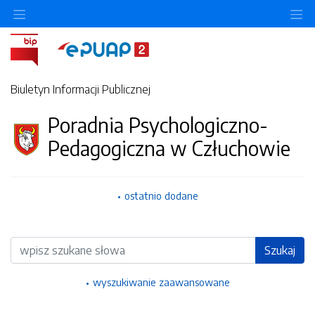
Ukryj/pokaż menu przedmiotowe
Uk
Biuletyn Informacji Publicznej
Poradnia Psychologiczno-
Pedagogiczna w Człuchowie
ostatnio dodane
Wyszukiwarka
Szukaj
wyszukiwanie zaawansowane